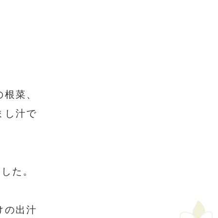
の根菜、
まし汁で
ました。
けの出汁