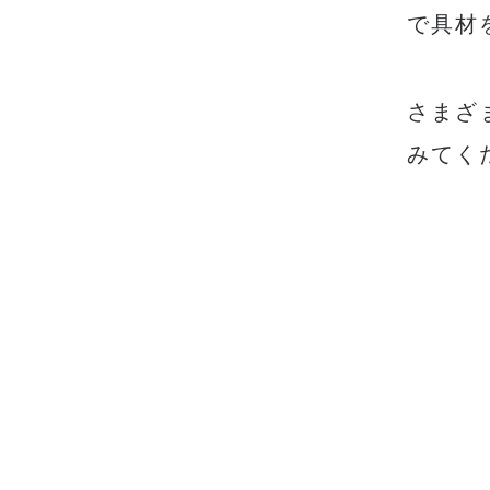
で具材
さまざ
みてく