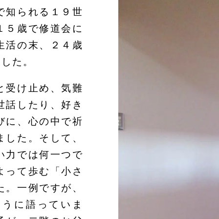
で知られる１９世
１５歳で修道会に
生活の末、２４歳
ました。
と受け止め、気難
世話したり、好き
びに、心の中で祈
ました。そして、
い力では何一つで
よって歩む「小さ
た。一例ですが、
ように語っていま