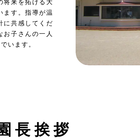
の将来を拓ける大
います。指導が温
針に共感してくだ
なお子さんの一人
んでいます。
園長挨拶