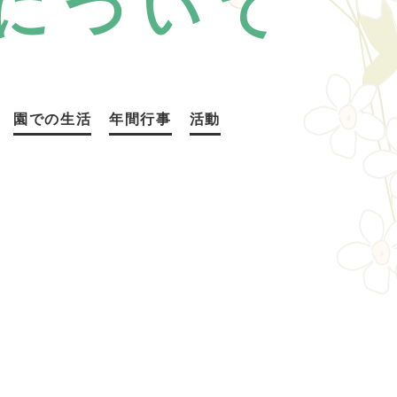
について
園での生活
年間行事
活動
間行事
活動