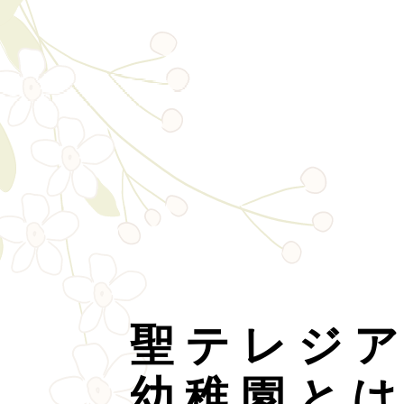
聖テレジ
幼稚園と