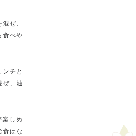
を混ぜ、
も食べや
ミンチと
混ぜ、油
が楽しめ
給食はな