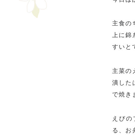
主食の
上に錦
すいと
主菜の
潰した
で焼き
えびの
る、お