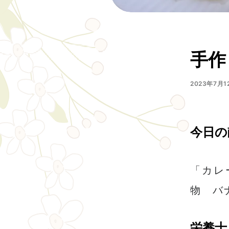
手作
2023年7月1
今日の
「カレ
物 バ
栄養士