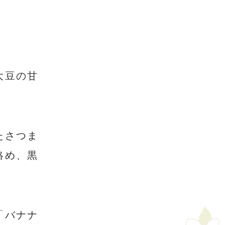
大豆の甘
たさつま
絡め、黒
「バナナ