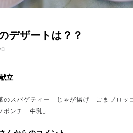
のデザートは？？
7日
献立
菜のスパゲティー じゃが揚げ ごまブロ
ツポンチ 牛乳」
さんからのコメント