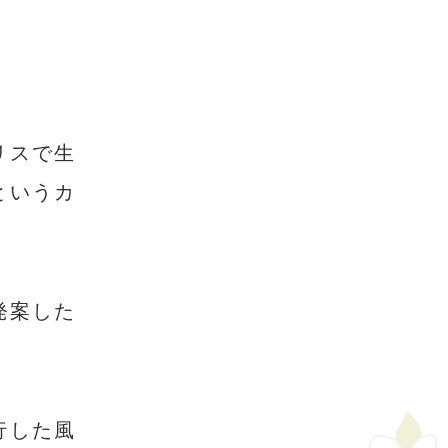
リスで生
というカ
発案した
行した風