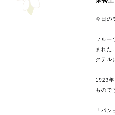
今日の
フルー
まれた
クテル
192
もので
「パン