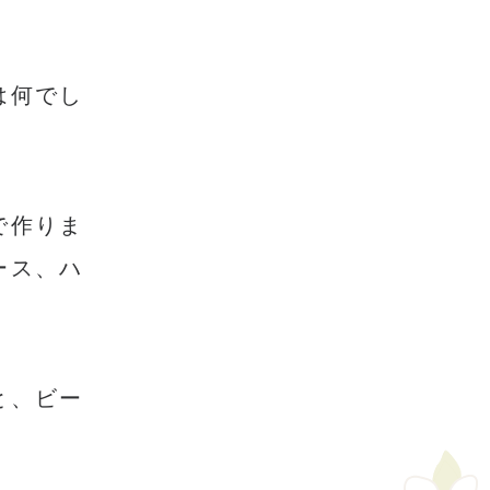
。
は何でし
で作りま
ース、ハ
と、ビー