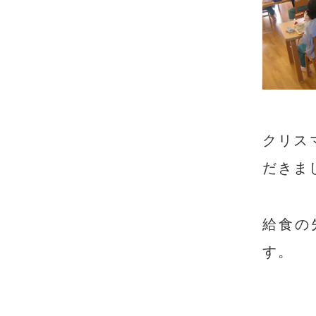
クリス
だきま
給食の
す。