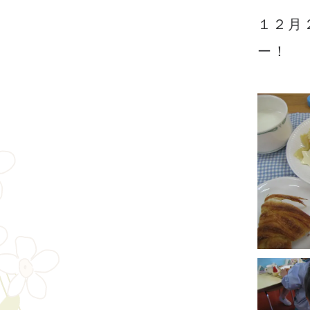
１２月
ー！