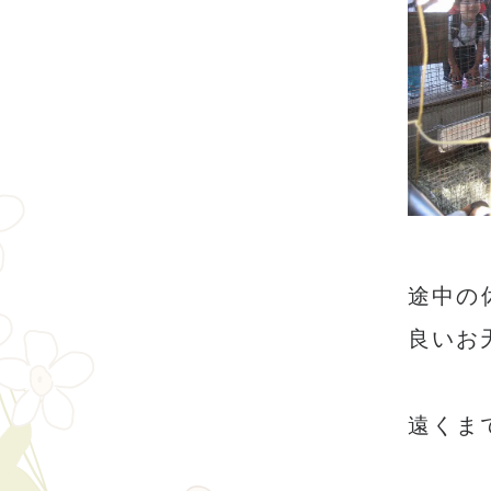
途中の
良いお
遠くま