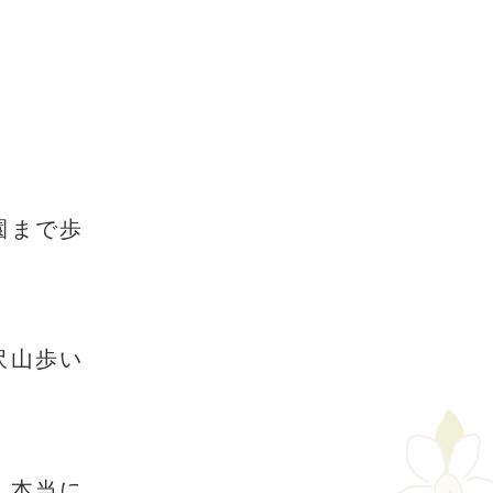
園まで歩
沢山歩い
。本当に