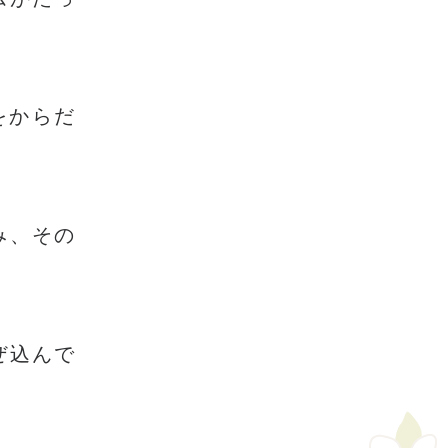
をからだ
み、その
ぜ込んで