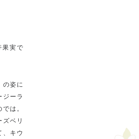
帯果実で
」の姿に
ージーラ
のでは。
ーズベリ
て、キウ