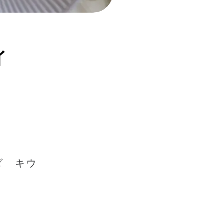
イ
ダ キウ