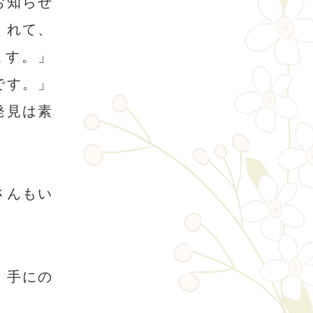
お知らせ
くれて、
ます。」
です。」
発見は素
さんもい
。手にの