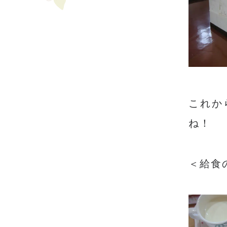
これか
ね！
＜給食